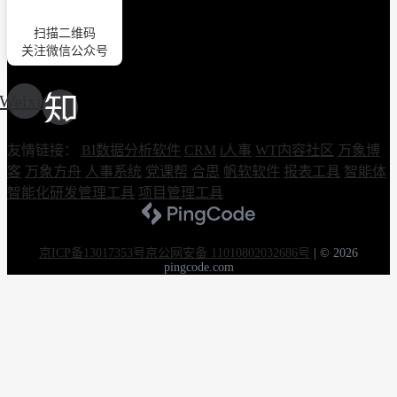
扫描二维码
关注微信公众号
Weixin
友情链接：
BI数据分析软件
CRM
i人事
WT内容社区
万象博
客
万象方舟
人事系统
党课帮
合思
帆软软件
报表工具
智能体
智能化研发管理工具
项目管理工具
京ICP备13017353号
京公网安备 11010802032686号
|
© 2026
pingcode.com