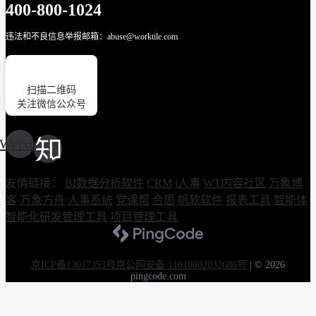
400-800-1024
违法和不良信息举报邮箱：abuse@worktile.com
扫描二维码
关注微信公众号
Weixin
友情链接：
BI数据分析软件
CRM
i人事
WT内容社区
万象博
客
万象方舟
人事系统
党课帮
合思
帆软软件
报表工具
智能体
智能化研发管理工具
项目管理工具
京ICP备13017353号
京公网安备 11010802032686号
|
© 2026
pingcode.com