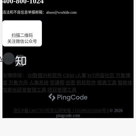
400-800-1024
违法和不良信息举报邮箱：abuse@worktile.com
扫描二维码
关注微信公众号
Weixin
友情链接：
BI数据分析软件
CRM
i人事
WT内容社区
万象博
客
万象方舟
人事系统
党课帮
合思
帆软软件
报表工具
智能体
智能化研发管理工具
项目管理工具
京ICP备13017353号
京公网安备 11010802032686号
|
© 2026
pingcode.com