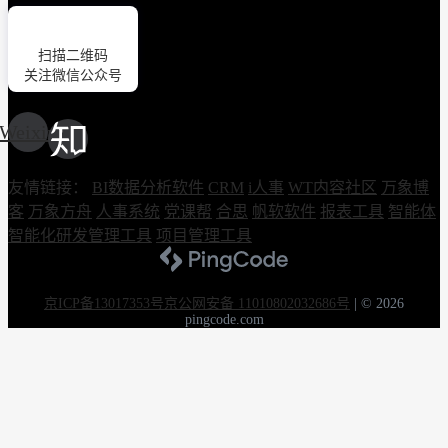
扫描二维码
关注微信公众号
Weixin
友情链接：
BI数据分析软件
CRM
i人事
WT内容社区
万象博
客
万象方舟
人事系统
党课帮
合思
帆软软件
报表工具
智能体
智能化研发管理工具
项目管理工具
京ICP备13017353号
京公网安备 11010802032686号
|
© 2026
pingcode.com