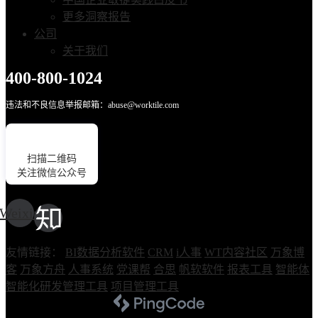
更多洞察报告
公司
关于我们
400-800-1024
违法和不良信息举报邮箱：abuse@worktile.com
扫描二维码
关注微信公众号
Weixin
友情链接：
BI数据分析软件
CRM
i人事
WT内容社区
万象博
客
万象方舟
人事系统
党课帮
合思
帆软软件
报表工具
智能体
智能化研发管理工具
项目管理工具