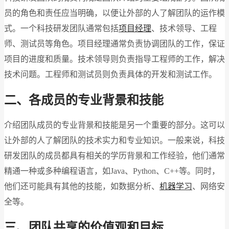
员的角色和责任应当明确，以便让外部的人了解团队的运作模
式。一个科技研发团队通常包括
项目经理
、技术领导、工程
师、测试员等角色。项目经理通常负责协调团队的工作，保证
项目的进度和质量。技术领导则负责指导工程师的工作，解决
技术问题。工程师和测试员则负责具体的开发和测试工作。
二、各成员的专业背景和技能
介绍团队成员的专业背景和技能是另一个重要的部分。这可以
让外部的人了解团队的技术实力和专业知识。一般来说，科技
研发团队的成员都具有相关的学历背景和工作经验，他们通常
精通一种或多种编程语言，如Java、Python、C++等。同时，
他们还可能具有其他的技能，如数据分析、
机器学习
、网络安
全等。
三、团队共享的价值观和目标