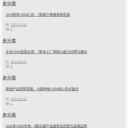
未分类
2026知名CRM汇总：7款客户管理系统优选
2026-06-30
3
未分类
企业CRM选型必读：7家本土厂商核心能力对照与建议
2026-06-23
5
未分类
新锐产品逆势突围，10款特色CRM核心亮点盘点
2026-06-19
3
未分类
2026年CRM市场：9款头部产品差异化优势与适用边界