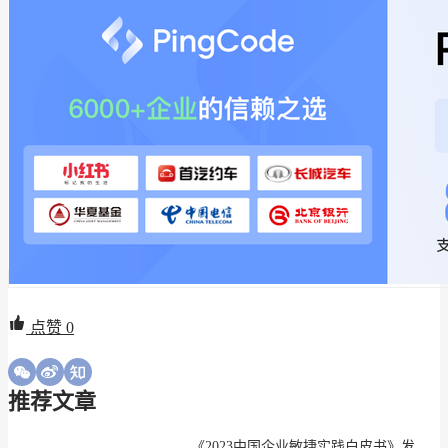
点赞
0
推荐文章
《2023中国企业敏捷实践白皮书》发