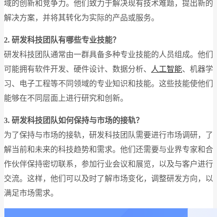
域的创新和竞争力。他们致力于解决现有技术难题，提出新的
解决方案，并将其转化为实际的产品或服务。
2. 研发科技团队有哪些专业技能？
研发科技团队通常由一群具备多种专业技能的人员组成。他们
可能拥有软件开发、硬件设计、数据分析、
人工智能
、机器学
习、电子工程等不同领域的专业知识和技能。这些技能使他们
能够在不同层面上进行研究和创新。
3. 研发科技团队如何保持与市场的接轨？
为了保持与市场的接轨，研发科技团队需要进行市场调研，了
解当前和未来的科技趋势和需求。他们还需要与业界专家和合
作伙伴保持密切联系，参加行业会议和展览，以及与客户进行
交流。这样，他们可以及时了解市场变化，调整研发方向，以
满足市场需求。