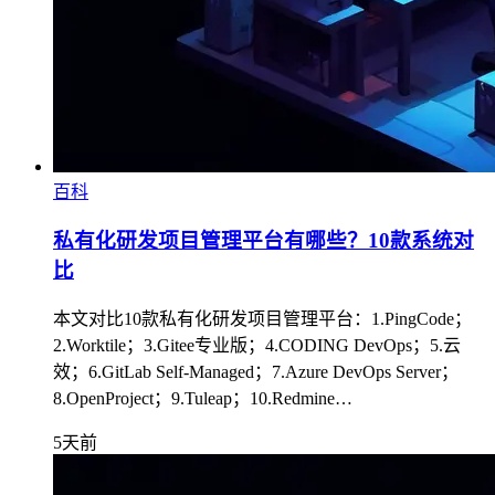
百科
私有化研发项目管理平台有哪些？10款系统对
比
本文对比10款私有化研发项目管理平台：1.PingCode；
2.Worktile；3.Gitee专业版；4.CODING DevOps；5.云
效；6.GitLab Self-Managed；7.Azure DevOps Server；
8.OpenProject；9.Tuleap；10.Redmine…
5天前