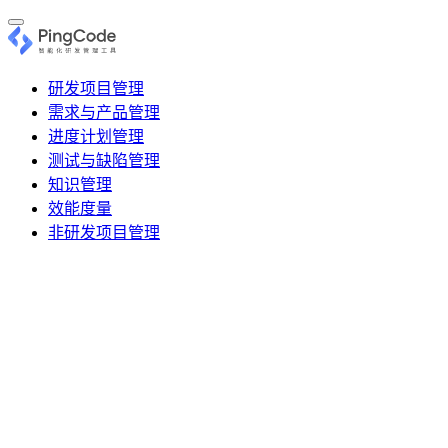
研发项目管理
需求与产品管理
进度计划管理
测试与缺陷管理
知识管理
效能度量
非研发项目管理