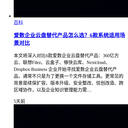
百科
爱数企业云盘替代产品怎么选？6款系统适用场
景对比
本文将深入对比6款爱数企业云盘替代产品：360亿方
云、联想Filez、云盒子、够快云库、Nextcloud、
Dropbox Business 企业开始寻找爱数企业云盘替代产
品，通常不只是为了更换一个文件存储工具。更常见的
背景是续保扩容、版本升级、安全整改、信创改造、跨
区域协作，以及企业知识管理能力需…
5天前