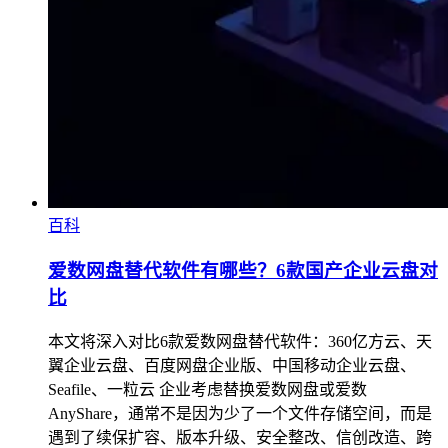
百科
爱数网盘替代软件有哪些？6款国产企业云盘对
比
本文将深入对比6款爱数网盘替代软件：360亿方云、天
翼企业云盘、百度网盘企业版、中国移动企业云盘、
Seafile、一粒云 企业考虑替换爱数网盘或爱数
AnyShare，通常不是因为少了一个文件存储空间，而是
遇到了续保扩容、版本升级、安全整改、信创改造、跨