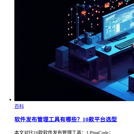
百科
软件发布管理工具有哪些？10款平台选型
本文对比10款软件发布管理工具：1.PingCode；