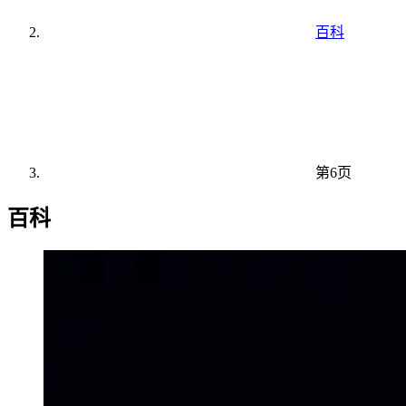
百科
第6页
百科