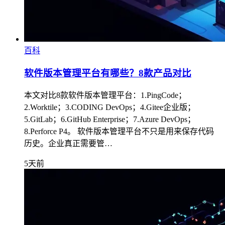
百科
软件版本管理平台有哪些？8款产品对比
本文对比8款软件版本管理平台：1.PingCode；
2.Worktile；3.CODING DevOps；4.Gitee企业版；
5.GitLab；6.GitHub Enterprise；7.Azure DevOps；
8.Perforce P4。 软件版本管理平台不只是用来保存代码
历史。企业真正需要管…
5天前