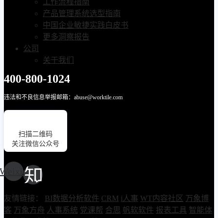
工作流程指南
产品管理系统选型指南
中国企业敏捷实践白皮书
更多洞察报告
公司
关于我们
400-800-1024
违法和不良信息举报邮箱：abuse@worktile.com
扫描二维码
关注微信公众号
Weixin
友情链接：
BI数据分析软件
CRM
i人事
WT内容社区
万象博
客
万象方舟
人事系统
党课帮
合思
帆软软件
报表工具
智能体