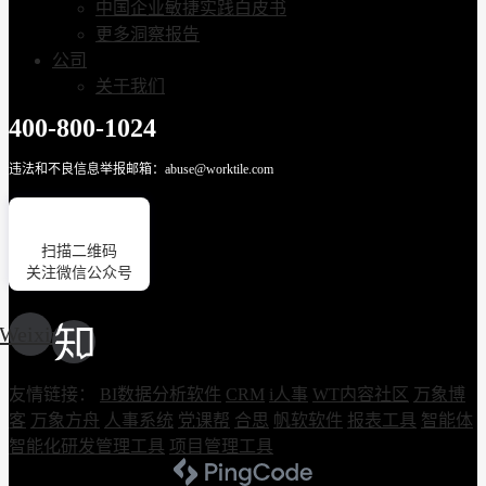
中国企业敏捷实践白皮书
更多洞察报告
公司
关于我们
400-800-1024
违法和不良信息举报邮箱：abuse@worktile.com
扫描二维码
关注微信公众号
Weixin
友情链接：
BI数据分析软件
CRM
i人事
WT内容社区
万象博
客
万象方舟
人事系统
党课帮
合思
帆软软件
报表工具
智能体
智能化研发管理工具
项目管理工具