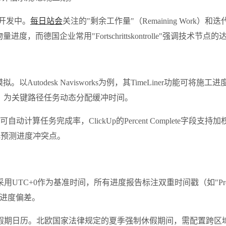
敏捷开发中。
每日站会
关注的"剩余工作量"（Remaining Work）
德国企业常用"Fortschrittskontrolle"强调技术节点的
utodesk Navisworks为例，其TimeLiner功能可
ve）算法，为关键路径任务动态分配缓冲时间。
的进度看板可自动计算任务完成率，ClickUp的Percent Comple
视化预测进度冲突点。
作为基准时间，所有进度报告标注双重时间戳（如"Progress as o
0%进度偏差。
假期日历。北欧国家法律规定的夏季强制休假期间，需配置跨区