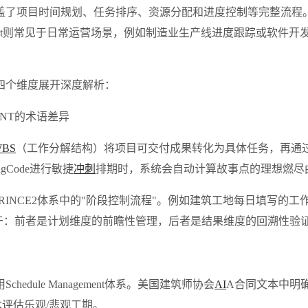
业的术语，它涵盖了项目时间规划、任务排序、资源分配和进度控制等完
anagement则常见于日常运营场景，例如制造业生产线进度跟踪
四个维度展开深度解析：
MENT的术语差异
BS
（工作分解结构）将项目可交付成果转化为具体任务，再通
ngCode进行敏捷
冲刺
排期时，系统会自动计算故事点的理想燃尽
常见于英国PRINCE2体系中的"阶段控制流程"。例如建筑工地每日
区别在于：前者是计划维度的前瞻性管理，后者是结果维度的回溯性验
ule Management体系。美国建筑师协会
AI
A合同文本中明确要求承
技术评估乐观/悲观工期。