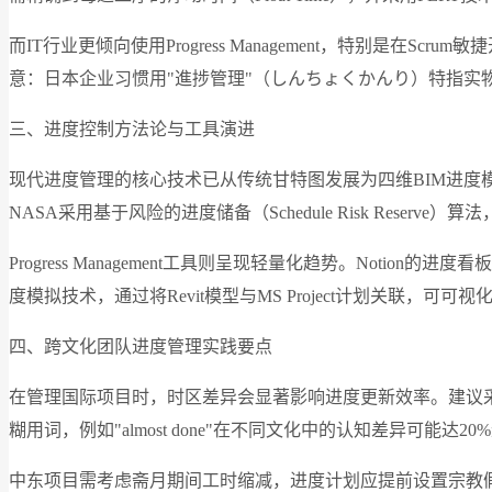
而IT行业更倾向使用Progress Management，特别是在Scrum
意：日本企业习惯用"進捗管理"（しんちょくかんり）特指实物量进度，而
三、进度控制方法论与工具演进
现代进度管理的核心技术已从传统甘特图发展为四维BIM进度模拟。以A
NASA采用基于风险的进度储备（Schedule Risk Reser
Progress Management工具则呈现轻量化趋势。Notion
度模拟技术，通过将Revit模型与MS Project计划关联，可可
四、跨文化团队进度管理实践要点
在管理国际项目时，时区差异会显著影响进度更新效率。建议采用UTC+0
糊用词，例如"almost done"在不同文化中的认知差异可能达2
中东项目需考虑斋月期间工时缩减，进度计划应提前设置宗教