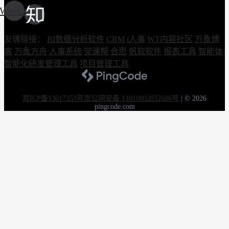
Weixin
友情链接：
BI数据分析软件
CRM
i人事
WT内容社区
万象博
客
万象方舟
人事系统
党课帮
合思
帆软软件
报表工具
智能体
智能化研发管理工具
项目管理工具
京ICP备13017353号
京公网安备 11010802032686号
|
© 2026
pingcode.com