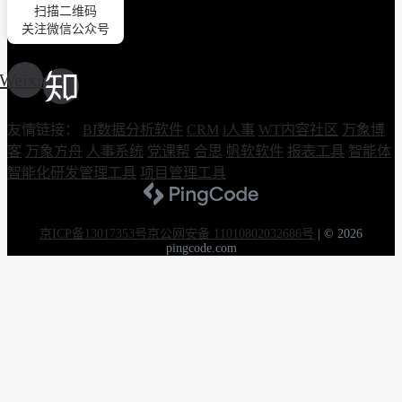
扫描二维码
关注微信公众号
Weixin
友情链接：
BI数据分析软件
CRM
i人事
WT内容社区
万象博
客
万象方舟
人事系统
党课帮
合思
帆软软件
报表工具
智能体
智能化研发管理工具
项目管理工具
京ICP备13017353号
京公网安备 11010802032686号
|
© 2026
pingcode.com