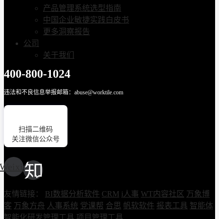
产品管理系统选型指南
中国企业敏捷实践白皮书
更多洞察报告
公司
关于我们
400-800-1024
违法和不良信息举报邮箱：abuse@worktile.com
扫描二维码
关注微信公众号
Weixin
友情链接：
BI数据分析软件
CRM
i人事
WT内容社区
万象博
客
万象方舟
人事系统
党课帮
合思
帆软软件
报表工具
智能体
智能化研发管理工具
项目管理工具