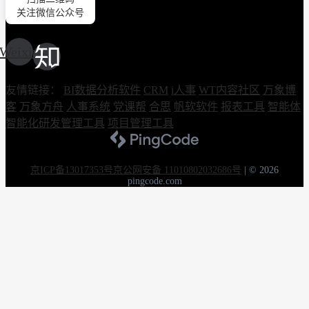
关注微信公众号
Weixin
友情链接：
BI数据分析软件
CRM
i人事
WT内容社区
万象博
客
万象方舟
人事系统
党课帮
合思
帆软软件
报表工具
智能体
智能化研发管理工具
项目管理工具
京ICP备13017353号
京公网安备 11010802032686号
|
© 2026
pingcode.com