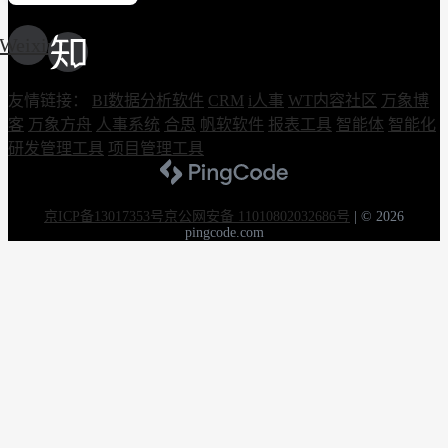
Weixin
友情链接：
BI数据分析软件
CRM
i人事
WT内容社区
万象博
客
万象方舟
人事系统
合思
帆软软件
报表工具
智能体
智能化
研发管理工具
项目管理工具
京ICP备13017353号
京公网安备 11010802032686号
|
© 2026
pingcode.com