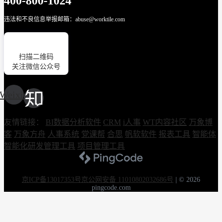
400-800-1024
违法和不良信息举报邮箱：abuse@worktile.com
扫描二维码
关注微信公众号
Weixin
友情链接：
BI数据分析软件
CRM
i人事
WT内容社区
万象博
客
万象方舟
人事系统
党课帮
合思
帆软软件
报表工具
智能体
智能化研发管理工具
项目管理工具
京ICP备13017353号
京公网安备 11010802032686号
|
© 2026
pingcode.com