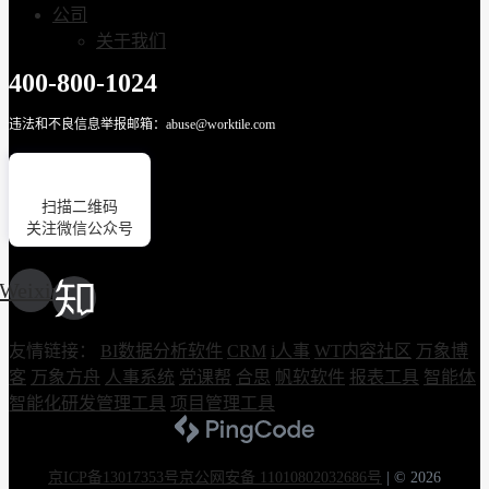
公司
关于我们
400-800-1024
违法和不良信息举报邮箱：abuse@worktile.com
扫描二维码
关注微信公众号
Weixin
友情链接：
BI数据分析软件
CRM
i人事
WT内容社区
万象博
客
万象方舟
人事系统
党课帮
合思
帆软软件
报表工具
智能体
智能化研发管理工具
项目管理工具
京ICP备13017353号
京公网安备 11010802032686号
|
© 2026