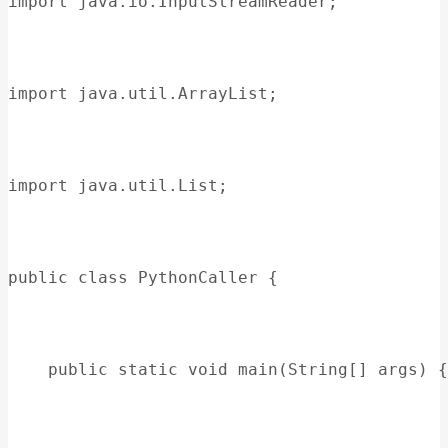
import java.io.InputStreamReader;
import java.util.ArrayList;
import java.util.List;
public class PythonCaller {
    public static void main(String[] args) {