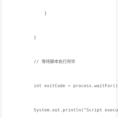
                }
            }
            // 等待脚本执行完毕
            int exitCode = process.waitFor()
            System.out.println("Script execu