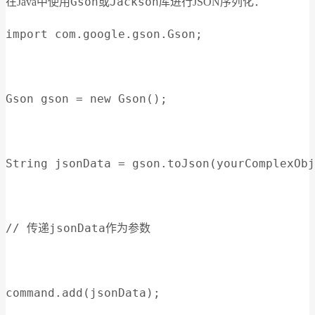
Gson
Jackson
在Java中使用
或
库进行JSON序列化：
import com.google.gson.Gson;
Gson gson = new Gson();
String jsonData = gson.toJson(yourComplexObj
// 传递jsonData作为参数
command.add(jsonData);