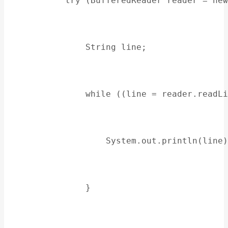
            try (BufferedReader reader = new
                String line;
                while ((line = reader.readLi
                    System.out.println(line)
                }