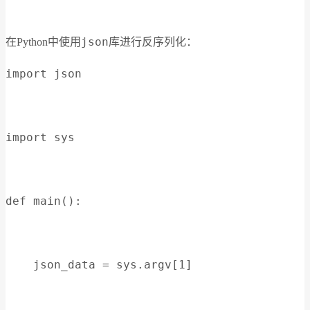
json
在Python中使用
库进行反序列化：
import json
import sys
def main():
    json_data = sys.argv[1]