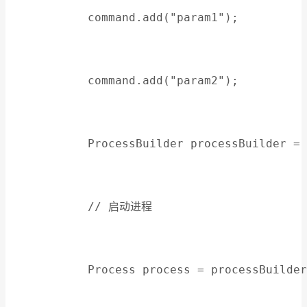
            command.add("param1");
            command.add("param2");
            ProcessBuilder processBuilder = 
            // 启动进程
            Process process = processBuilder