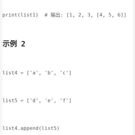
print(list1)  # 输出: [1, 2, 3, [4, 5, 6]]
示例 2
list4 = ['a', 'b', 'c']
list5 = ['d', 'e', 'f']
list4.append(list5)