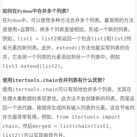
如何在Python中合并多个列表？
在Python中，可以使用多种方法合并多个列表。最常用的方法
+
是使用
运算符，将多个列表直接相加，形成一个新的列表。
list1 + list2
list1
list2
例如，
将返回一个包含
和
所
extend()
有元素的新列表。此外，
方法也能实现列表的合
并，它会将一个列表的元素添加到另一个列表中，例如
list1.extend(list2)
。
itertools.chain
使用
合并列表有什么优势？
itertools.chain
使用
可以有效地合并多个列表，尤其在
处理大量数据时表现更佳。此方法不会创建新的列表，而是返
回一个迭代器，按顺序生成所有输入列表的元素。这在节省内
from itertools import
存方面非常有用，例如，
chain
merged = list(chain(list1,
，然后
list2))
可以实现高效合并。