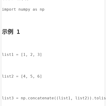
import numpy as np
示例 1
list1 = [1, 2, 3]
list2 = [4, 5, 6]
list3 = np.concatenate((list1, list2)).tolis