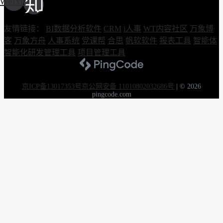
Weixin
友情链接：
BI数据分析软件
CRM
i人事
WT内容社区
万象博
客
万象方舟
人事系统
党课帮
合思
帆软软件
报表工具
智能体
智能化研发管理工具
项目管理工具
京ICP备13017353号
京公网安备 11010802032686号
|
© 2026
pingcode.com