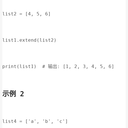
list2 = [4, 5, 6]
list1.extend(list2)
print(list1)  # 输出: [1, 2, 3, 4, 5, 6]
示例 2
list4 = ['a', 'b', 'c']