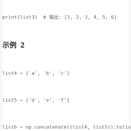
print(list3)  # 输出: [1, 2, 3, 4, 5, 6]
示例 2
list4 = ['a', 'b', 'c']
list5 = ['d', 'e', 'f']
list6 = np.concatenate((list4, list5)).tolis