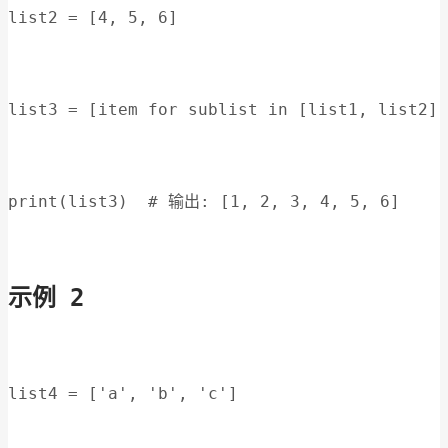
list2 = [4, 5, 6]
list3 = [item for sublist in [list1, list2] 
print(list3)  # 输出: [1, 2, 3, 4, 5, 6]
示例 2
list4 = ['a', 'b', 'c']