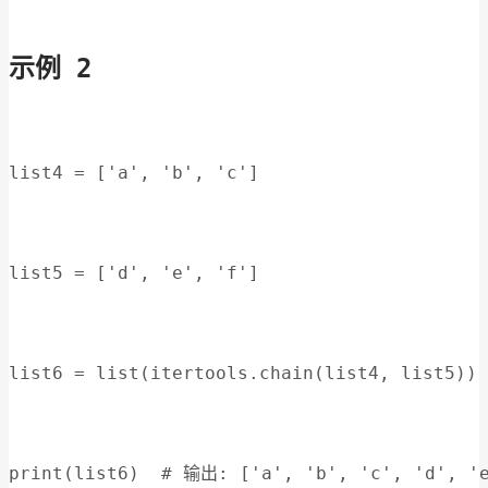
示例 2
list4 = ['a', 'b', 'c']
list5 = ['d', 'e', 'f']
list6 = list(itertools.chain(list4, list5))
print(list6)  # 输出: ['a', 'b', 'c', 'd', '