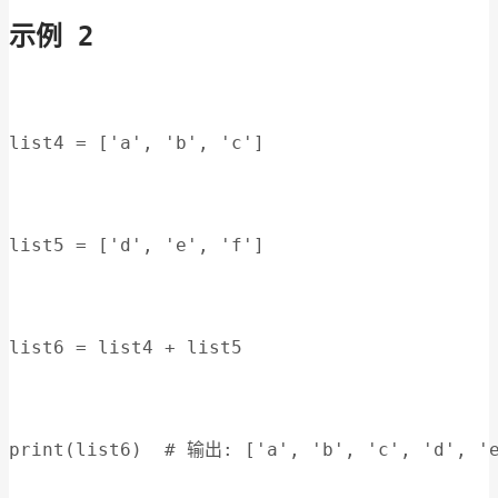
示例 2
list4 = ['a', 'b', 'c']
list5 = ['d', 'e', 'f']
list6 = list4 + list5
print(list6)  # 输出: ['a', 'b', 'c', 'd', '