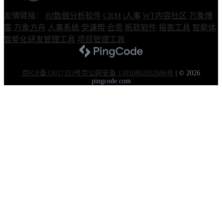
友情链接：
BI数据分析软件
CRM
i人事
WT内容社区
万象博
客
万象方舟
人事系统
党课帮
合思
帆软软件
报表工具
智能体
智能化研发管理工具
项目管理工具
京ICP备13017353号
京公网安备 11010802032686号
|
© 2026
pingcode.com