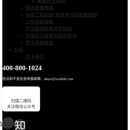
敏捷开发指南
需求管理指南
谷歌工程实践| 开发者代码审查指南
工作流程指南
产品管理系统选型指南
中国企业敏捷实践白皮书
更多洞察报告
公司
关于我们
400-800-1024
违法和不良信息举报邮箱：abuse@worktile.com
扫描二维码
关注微信公众号
Weixin