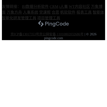
友情链接：
BI数据分析软件
CRM
i人事
WT内容社区
万象博
客
万象方舟
人事系统
党课帮
合思
帆软软件
报表工具
智能体
智能化研发管理工具
项目管理工具
京ICP备13017353号
京公网安备 11010802032686号
|
© 2026
pingcode.com