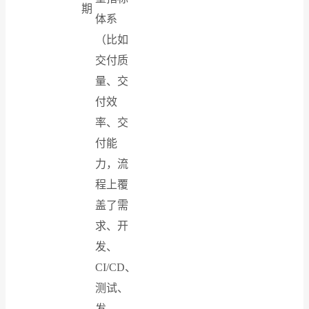
期
体系
（比如
交付质
量、交
付效
率、交
付能
力，流
程上覆
盖了需
求、开
发、
CI/CD、
测试、
发