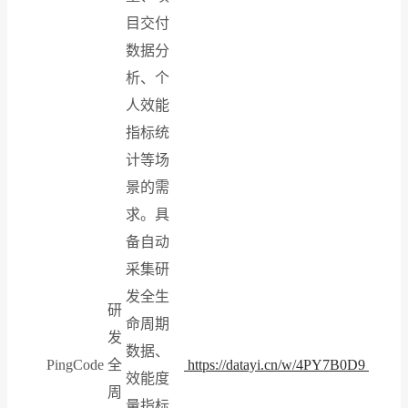
目交付
数据分
析、个
人效能
指标统
计等场
景的需
求。具
备自动
采集研
发全生
研
命周期
发
数据、
PingCode
全
https://datayi.cn/w/4PY7B0D9
效能度
周
量指标