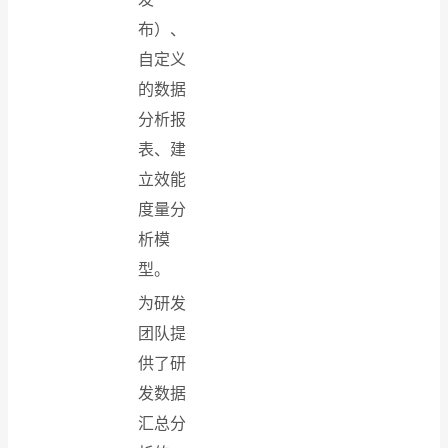
布）、
自定义
的数据
分析报
表、建
立效能
度量分
析模
型。
为研发
团队提
供了研
发数据
汇总分