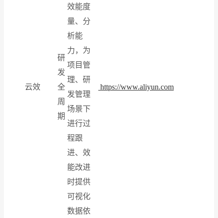
效能度
量、分
析能
力，为
研
项目管
发
理、研
云效
全
https://www.aliyun.com
发管理
周
场景下
期
进行过
程跟
进、效
能改进
时提供
可视化
数据依