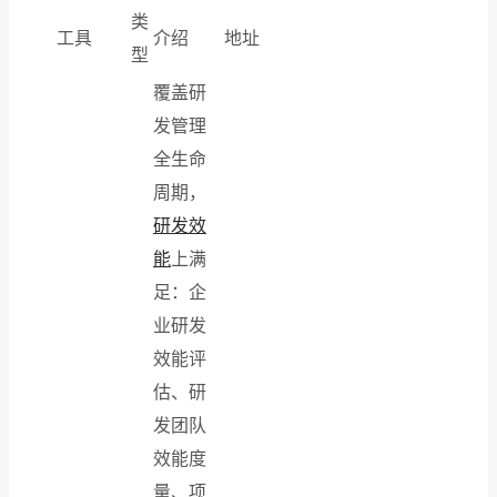
类
工具
介绍
地址
型
覆盖研
发管理
全生命
周期，
研发效
能
上满
足：企
业研发
效能评
估、研
发团队
效能度
量、项