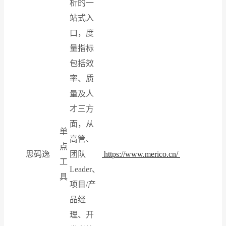
析的一
站式入
口，度
量指标
包括效
率、质
量及人
才三方
面，从
单
高管、
点
思码逸
团队
https://www.merico.cn/
工
Leader、
具
项目/产
品经
理、开