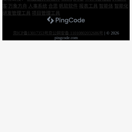
客
万象方舟
人事系统
合思
帆软软件
报表工具
智能体
智能化
研发管理工具
项目管理工具
京ICP备13017353号
京公网安备 11010802032686号
|
© 2026
pingcode.com