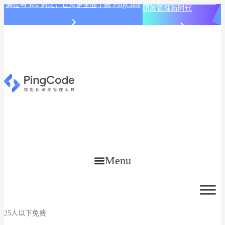
PingCode AI 开始智能化
通过与 Jira 对比，让您更全面了解 PingCode
研发管理新时代
Menu
25人以下免费