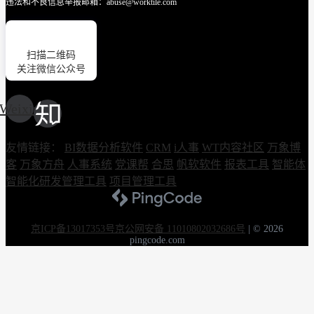
违法和不良信息举报邮箱：abuse@worktile.com
扫描二维码
关注微信公众号
Weixin
友情链接：
BI数据分析软件
CRM
i人事
WT内容社区
万象博
客
万象方舟
人事系统
党课帮
合思
帆软软件
报表工具
智能体
智能化研发管理工具
项目管理工具
京ICP备13017353号
京公网安备 11010802032686号
|
© 2026
pingcode.com