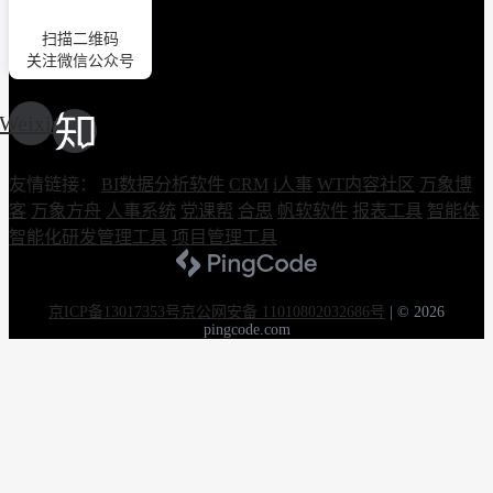
扫描二维码
关注微信公众号
Weixin
友情链接：
BI数据分析软件
CRM
i人事
WT内容社区
万象博
客
万象方舟
人事系统
党课帮
合思
帆软软件
报表工具
智能体
智能化研发管理工具
项目管理工具
京ICP备13017353号
京公网安备 11010802032686号
|
© 2026
pingcode.com