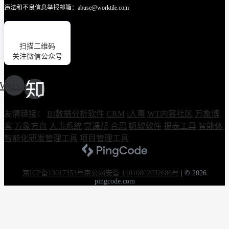
违法和不良信息举报邮箱：abuse@worktile.com
扫描二维码
关注微信公众号
Weixin
友情链接：
BI数据分析软件
CRM
i人事
WT内容社区
万象博
客
万象方舟
人事系统
党课帮
合思
帆软软件
报表工具
智能体
智能化研发管理工具
项目管理工具
京ICP备13017353号
京公网安备 11010802032686号
|
© 2026
pingcode.com