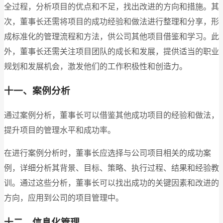
全过程，分析项目的优点和不足，找出改进的方向和措施。其
次，董事长还需将项目的成功经验和做法进行整理和分享，形
成标准化的管理流程和方法，供公司其他项目借鉴和学习。此
外，董事长还需关注项目团队的成长和发展，提供适当的职业
规划和发展机会，激发他们的工作积极性和创造力。
十一、案例分析
通过案例分析，董事长可以借鉴其他成功项目的经验和做法，
提升项目的管理水平和成功率。
在进行案例分析时，董事长应选择与公司项目相关的成功案
例，详细分析其背景、目标、策略、执行过程、结果和经验教
训。通过这些分析，董事长可以找出成功的关键因素和改进的
方向，应用到公司的项目管理中。
十二、信息化管理