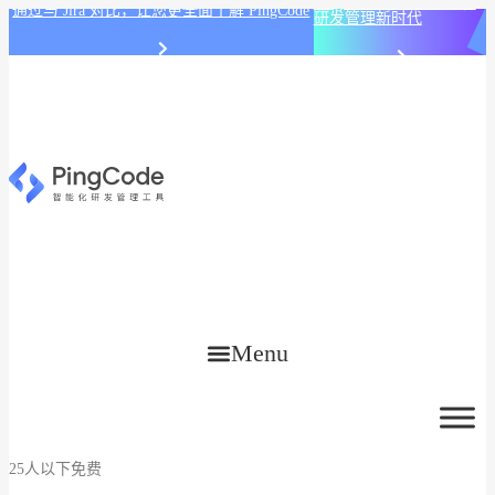
PingCode AI 开始智能化
通过与 Jira 对比，让您更全面了解 PingCode
研发管理新时代
Menu
25人以下免费