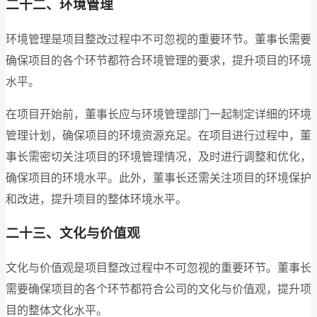
二十二、环境管理
环境管理是项目整改过程中不可忽视的重要环节。董事长需要
确保项目的各个环节都符合环境管理的要求，提升项目的环境
水平。
在项目开始前，董事长应与环境管理部门一起制定详细的环境
管理计划，确保项目的环境资源充足。在项目进行过程中，董
事长需密切关注项目的环境管理情况，及时进行调整和优化，
确保项目的环境水平。此外，董事长还需关注项目的环境保护
和改进，提升项目的整体环境水平。
二十三、文化与价值观
文化与价值观是项目整改过程中不可忽视的重要环节。董事长
需要确保项目的各个环节都符合公司的文化与价值观，提升项
目的整体文化水平。