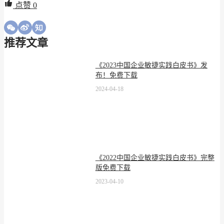
点赞
0
推荐文章
《2023中国企业敏捷实践白皮书》发
布！免费下载
2024-04-18
《2022中国企业敏捷实践白皮书》完整
版免费下载
2023-04-10