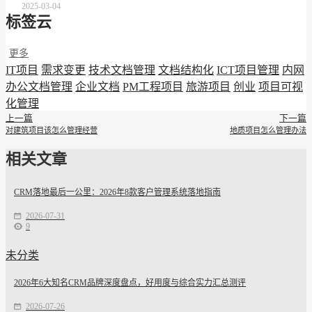
2025-03-04
标签云
更多
IT项目
需求变更
技术文档管理
文档结构化
ICT项目管理
内网
办公文档管理
企业文档
PM工程项目
旅游项目
创业
项目可视
化管理
上一篇
下一篇
对建筑项目该怎么管理经营
地质项目怎么管理办法
相关文章
CRM落地最后一公里：2026年8款客户管理系统落地指南
2026-07-31
9
未分类
2026年6大知名CRM品牌深度盘点，好用度与综合实力汇总测评
2026-07-26