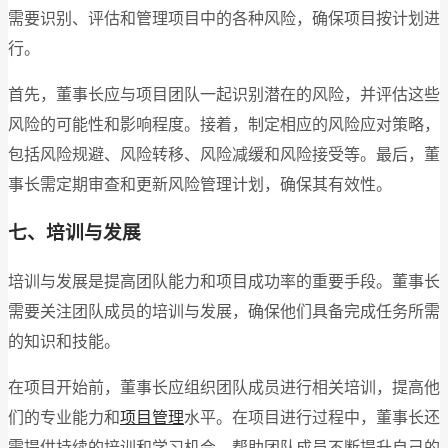
需要识别、评估和管理项目中的各种风险，确保项目按计划进
行。
首先，董事长应与项目团队一起识别潜在的风险，并评估这些
风险的可能性和影响程度。接着，制定相应的风险应对策略，
包括风险规避、风险转移、风险减缓和风险接受等。最后，董
事长需定期审查和更新风险管理计划，确保其有效性。
七、培训与发展
培训与发展是提高团队能力和项目成功率的重要手段。董事长
需要关注团队成员的培训与发展，确保他们具备完成任务所需
的知识和技能。
在项目开始前，董事长应组织团队成员进行相关培训，提高他
们的专业能力和
项目管理
水平。在项目进行过程中，董事长还
需提供持续的培训和学习机会，帮助团队成员不断提升自己的