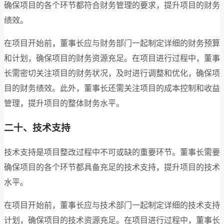
确保项目的各个环节都符合财务管理的要求，提升项目的财务
绩效。
在项目开始前，董事长应与财务部门一起制定详细的财务预算
和计划，确保项目的财务资源充足。在项目进行过程中，董事
长需密切关注项目的财务状况，及时进行调整和优化，确保项
目的财务绩效。此外，董事长还需关注项目的成本控制和收益
管理，提升项目的整体财务水平。
二十、技术支持
技术支持是项目整改过程中不可或缺的重要环节。董事长需要
确保项目的各个环节都具备充足的技术支持，提升项目的技术
水平。
在项目开始前，董事长应与技术部门一起制定详细的技术支持
计划，确保项目的技术资源充足。在项目进行过程中，董事长