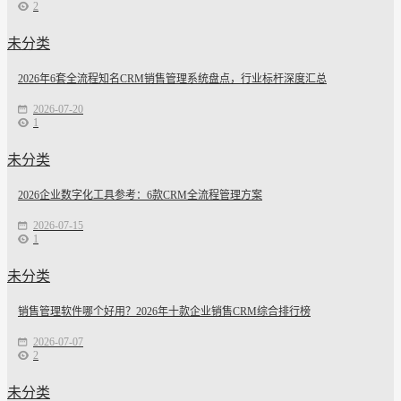
2
未分类
2026年6套全流程知名CRM销售管理系统盘点，行业标杆深度汇总
2026-07-20
1
未分类
2026企业数字化工具参考：6款CRM全流程管理方案
2026-07-15
1
未分类
销售管理软件哪个好用？2026年十款企业销售CRM综合排行榜
2026-07-07
2
未分类