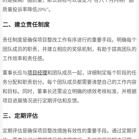
的是提高产品质量，那么目标可以设定为“在六个月内将产品
质量投诉率降低20%”。
二、建立责任制度
责任制度是确保项目整改工作有序进行的重要手段。明确每个
团队成员的职责，并建立相应的奖惩机制，有助于提高团队的
工作效率和责任感。
董事长应与
项目经理
和团队成员一起，详细制定每个阶段的任
务分配和职责划分。每个团队成员都需要清楚自己的工作内容
和目标。同时，董事长还需设立明确的绩效考核标准，并根据
项目进展情况进行定期评估和反馈。
三、定期评估
定期评估是确保项目整改措施有效性的重要手段。通过定期评