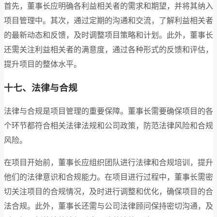
首先，董事长应明确各利益相关者的需求和期望，并将其纳入
项目管理中。其次，通过定期的沟通和交流，了解利益相关者
的最新动态和反馈，及时调整项目策略和计划。此外，董事长
还需关注利益相关者的满意度，通过各种形式的反馈和评估，
提升项目的整体水平。
十七、法律与合规
法律与合规是项目管理的重要保障。董事长需要确保项目的各
个环节都符合相关法律法规和公司政策，防范法律风险和合规
风险。
在项目开始前，董事长应组织团队进行法律和合规培训，提升
他们的法律意识和合规能力。在项目进行过程中，董事长需密
切关注项目的合规情况，及时进行调整和优化，确保项目的合
法合规。此外，董事长还需与公司法律顾问保持密切沟通，及