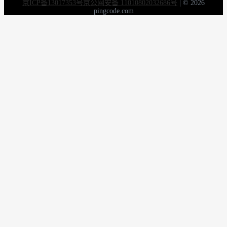
京ICP备13017353号
京公网安备 11010802032686号
|
© 2026
pingcode.com