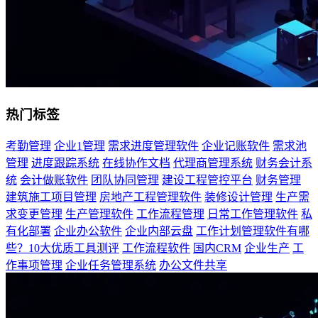
热门标签
考勤管理
企业1管理
需求进度管理软件
企业记账软件
需求池
管理
进度跟踪系统
在线协作文档
代理商管理系统
财务会计系
统
会计做账软件
团队协同管理
建设工程管控平台
财务管理
建筑施工项目管理
房地产工程管理软件
装修设计管理
生产需
求变更管理
生产管理软件
工作流程管理
日常工作管理软件
私
有化部署
企业办公软件
企业内部云盘
工作计划管理软件有哪
些？10大优质工具测评
工作流程软件
国内CRM
企业生产
工
作事项管理
企业任务管理系统
办公文件共享